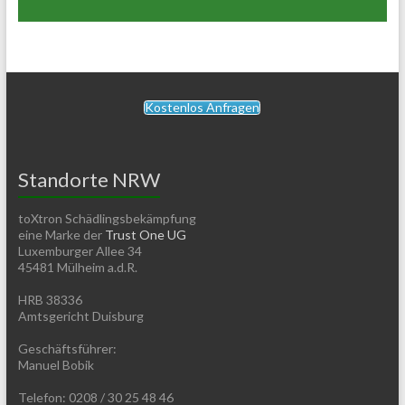
Kostenlos Anfragen
Standorte NRW
toXtron Schädlingsbekämpfung
eine Marke der
Trust One UG
Luxemburger Allee 34
45481 Mülheim a.d.R.
HRB 38336
Amtsgericht Duisburg
Geschäftsführer:
Manuel Bobik
Telefon: 0208 / 30 25 48 46