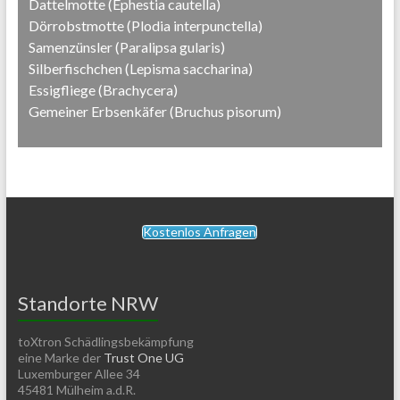
Dattelmotte (Ephestia cautella)
Dörrobstmotte (Plodia interpunctella)
Samenzünsler (Paralipsa gularis)
Silberfischchen (Lepisma saccharina)
Essigfliege (Brachycera)
Gemeiner Erbsenkäfer (Bruchus pisorum)
Kostenlos Anfragen
Standorte NRW
toXtron Schädlingsbekämpfung
eine Marke der
Trust One UG
Luxemburger Allee 34
45481 Mülheim a.d.R.