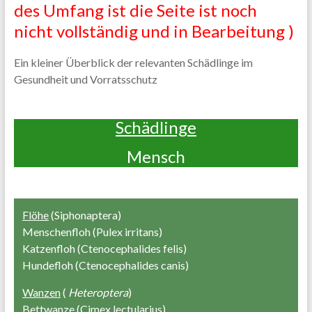
Schädlingsbekämpfung,
des Umfang ist die Seite ist noch
Kammerjäger
nicht vollständig und in Bearbeitung )
Wespen
Notdienst
Ein kleiner Überblick der relevanten Schädlinge im
NRW
Gesundheit und Vorratsschutz
Schädlinge
Mensch
Flöhe
(Siphonaptera)
Menschenfloh (Pulex irritans)
Katzenfloh (Ctenocephalides felis)
Hundefloh (Ctenocephalides canis)
Wanzen
(
Heteroptera
)
Bettwanze (Cimex lectularius)