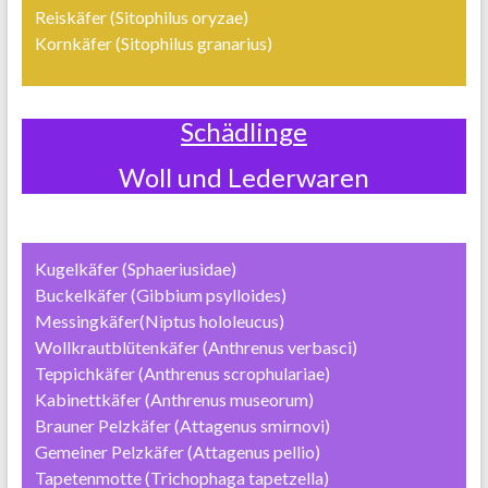
Reiskäfer (Sitophilus oryzae)
Kornkäfer (Sitophilus granarius)
Schädlinge
Woll und Lederwaren
Kugelkäfer (Sphaeriusidae)
Buckelkäfer (Gibbium psylloides)
Messingkäfer(Niptus hololeucus)
Wollkrautblütenkäfer (Anthrenus verbasci)
Teppichkäfer (Anthrenus scrophulariae)
Kabinettkäfer (Anthrenus museorum)
Brauner Pelzkäfer (Attagenus smirnovi)
Gemeiner Pelzkäfer (Attagenus pellio)
Tapetenmotte (Trichophaga tapetzella)