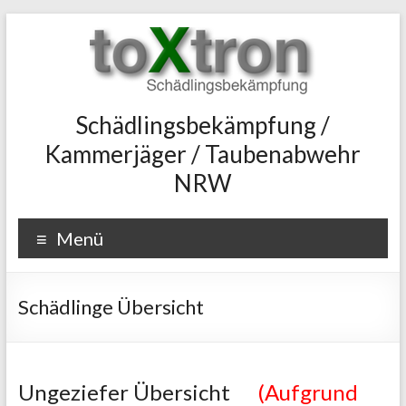
Zum
Inhalt
wechseln
toxtron
Schädlingsbekämpfung /
Kammerjäger / Taubenabwehr
in
NRW
Essen
Oberhausen
Menü
Kammerjäger
Schädlingsbekämpfung
Schädlinge Übersicht
NRW
Taubenabwehr,
Taubenvergrämung,
Ungeziefer Übersicht
(Aufgrund