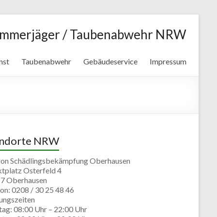
ammerjäger / Taubenabwehr NRW
nst
Taubenabwehr
Gebäudeservice
Impressum
andorte NRW
ron Schädlingsbekämpfung Oberhausen
tplatz Osterfeld 4
7 Oberhausen
on: 0208 / 30 25 48 46
ungszeiten
ag: 08:00 Uhr – 22:00 Uhr