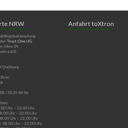
rte NRW
Anfahrt toXtron
hädlingsbekämpfung
 der
Trust One UG
r Allee 34
im a.d.R.
t Duisburg
ührer:
ik
08 / 30 25 48 46
iten
:00 Uhr – 22:00 Uhr
8:00 Uhr – 22:00 Uhr
08:00 Uhr – 22:00 Uhr
: 08:00 Uhr – 22:00 Uhr