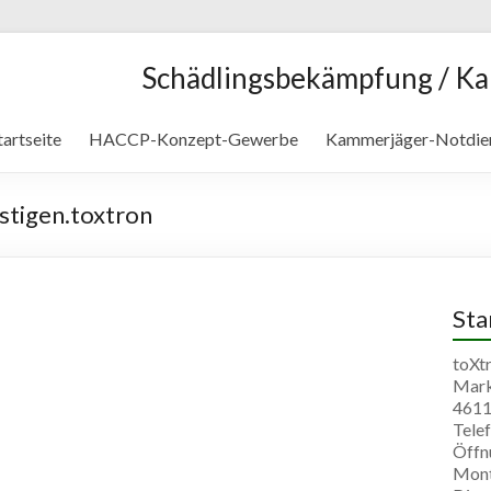
Schädlingsbekämpfung / K
tartseite
HACCP-Konzept-Gewerbe
Kammerjäger-Notdie
tigen.toxtron
St
toXt
Mark
4611
Telef
Öffn
Mont