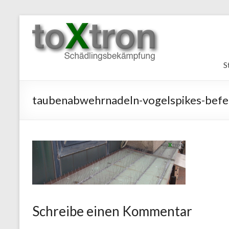
Zum
Inhalt
toxtron
wechseln
in
S
Essen
Oberhausen
taubenabwehrnadeln-vogelspikes-befes
Kammerjäger
Schädlingsbekämpfung
NRW
Taubenabwehr,
Taubenvergrämung,
Schädlingsbekämpfung,
Schreibe einen Kommentar
Kammerjäger
Wespen