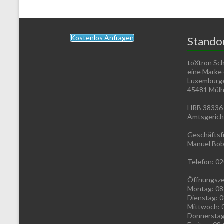
Kostenlos Anfragen
Stando
toXtron Sc
eine Marke
Luxemburge
45481 Mülhe
HRB 38336
Amtsgerich
Geschäftsf
Manuel Bob
Telefon: 02
Öffnungsze
Montag: 08
Dienstag: 0
Mittwoch: 
Donnerstag