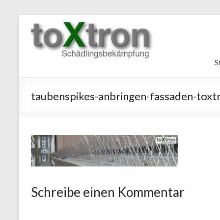
Zum
Inhalt
toxtron
wechseln
in
S
Essen
Oberhausen
taubenspikes-anbringen-fassaden-toxt
Kammerjäger
Schädlingsbekämpfung
NRW
Taubenabwehr,
Taubenvergrämung,
Schädlingsbekämpfung,
Schreibe einen Kommentar
Kammerjäger
Wespen