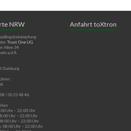
rte NRW
Anfahrt toXtron
hädlingsbekämpfung
 der
Trust One UG
r Allee 34
im a.d.R.
t Duisburg
ührer:
ik
08 / 30 25 48 46
iten
:00 Uhr – 22:00 Uhr
8:00 Uhr – 22:00 Uhr
08:00 Uhr – 22:00 Uhr
: 08:00 Uhr – 22:00 Uhr