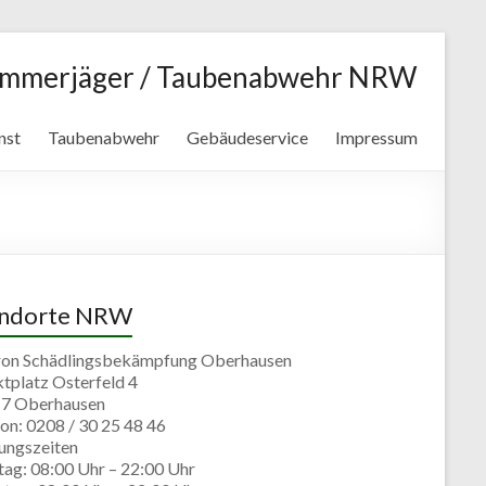
ammerjäger / Taubenabwehr NRW
nst
Taubenabwehr
Gebäudeservice
Impressum
andorte NRW
ron Schädlingsbekämpfung Oberhausen
tplatz Osterfeld 4
7 Oberhausen
on: 0208 / 30 25 48 46
ungszeiten
ag: 08:00 Uhr – 22:00 Uhr