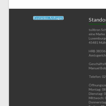
Kostenlos Anfragen
Stando
toXtron Sc
eine Marke
Luxemburge
45481 Mülhe
HRB 38336
Amtsgerich
Geschäftsf
Manuel Bob
Telefon: 02
Öffnungsze
Montag: 08
Dienstag: 0
Mittwoch: 
Donnerstag