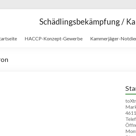
Schädlingsbekämpfung / K
tartseite
HACCP-Konzept-Gewerbe
Kammerjäger-Notdie
ron
St
toXt
Mark
4611
Telef
Öffn
Mont